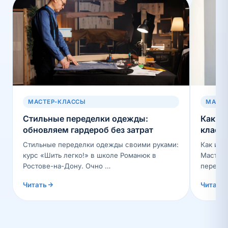
МАСТЕР-КЛАССЫ
МАСТЕ
Стильные переделки одежды:
Как из
обновляем гардероб без затрат
класс
Стильные переделки одежды своими руками:
Как из 
курс «Шить легко!» в школе Романюк в
Мастер-
Ростове-на-Дону. Очно …
переде
Читать
Читать