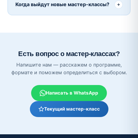
Когда выйдут новые мастер-классы?
Telegram-канал или группу ВКонтакте с
видеоуроками. Доступ открывается сразу —
Новые мастер-классы анонсируются в Telegram-
никаких задержек.
канале @tatromschool и группе ВКонтакте.
Подпишитесь, чтобы узнать первыми — ранняя
запись часто идёт по сниженной цене.
Есть вопрос о мастер-классах?
Напишите нам — расскажем о программе,
формате и поможем определиться с выбором.
Написать в WhatsApp
Текущий мастер-класс