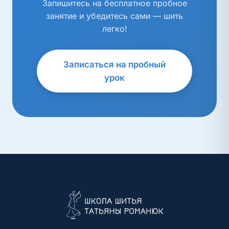
Запишитесь на бесплатное пробное
занятие и убедитесь сами — шить
легко!
Записаться на пробный
урок