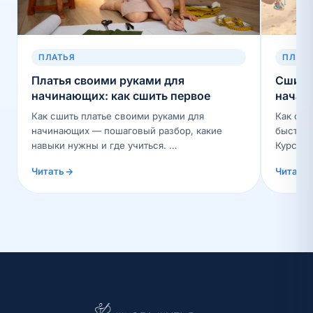
ПЛАТЬЯ
ПЛАТ
Платья своими руками для
Сшить 
начинающих: как сшить первое
начат
Как сшить платье своими руками для
Как сши
начинающих — пошаговый разбор, какие
быстро:
навыки нужны и где учиться. …
Курсы и
Читать
Читать