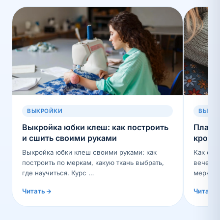
ВЫКРОЙКИ
ВЫКР
Выкройка юбки клеш: как построить
Платье
и сшить своими руками
крой п
Выкройка юбки клеш своими руками: как
Как сши
построить по меркам, какую ткань выбрать,
вечер —
где научиться. Курс …
меркам.
Читать
Читать