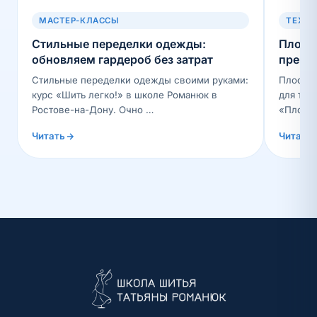
МАСТЕР-КЛАССЫ
ТЕХН
Стильные переделки одежды:
Плоски
обновляем гардероб без затрат
преим
Стильные переделки одежды своими руками:
Плоский
курс «Шить легко!» в школе Романюк в
для три
Ростове-на-Дону. Очно …
«Плоск
Читать
Читать