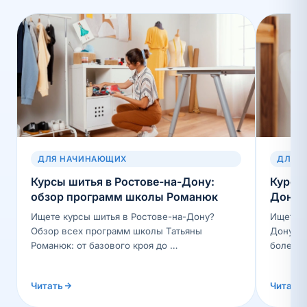
ДЛЯ НАЧИНАЮЩИХ
ДЛЯ 
Курсы шитья в Ростове-на-Дону:
Курсы 
обзор программ школы Романюк
Дону: 
Ищете курсы шитья в Ростове-на-Дону?
Ищете к
Обзор всех программ школы Татьяны
Дону? 
Романюк: от базового кроя до …
более 3
Читать
Читать